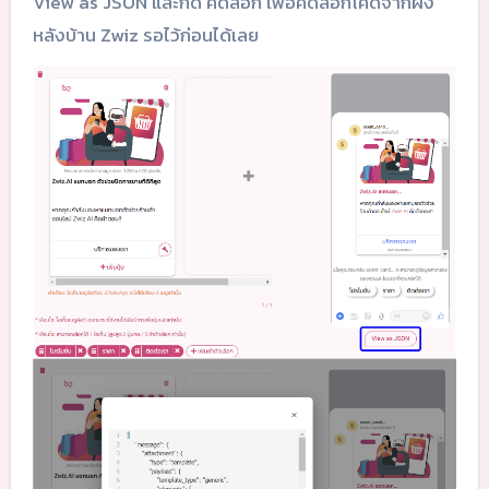
View as JSON และกด คัดลอก เพื่อคัดลอกโค้ดจากฝั่ง
หลังบ้าน Zwiz รอไว้ก่อนได้เลย