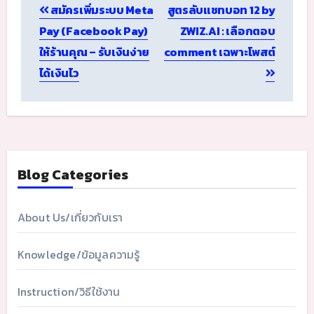
สมัครเพิ่มระบบ Meta
สูตรลับแชทบอท 12 by
navigation
Pay (Facebook Pay)
ZWIZ.AI : เลือกตอบ
ให้ร้านคุณ – รับเงินง่าย
comment เฉพาะโพสต์
ได้เงินไว
Blog Categories
About Us/เกี่ยวกับเรา
Knowledge/ข้อมูลความรู้
Instruction/วิธีใช้งาน