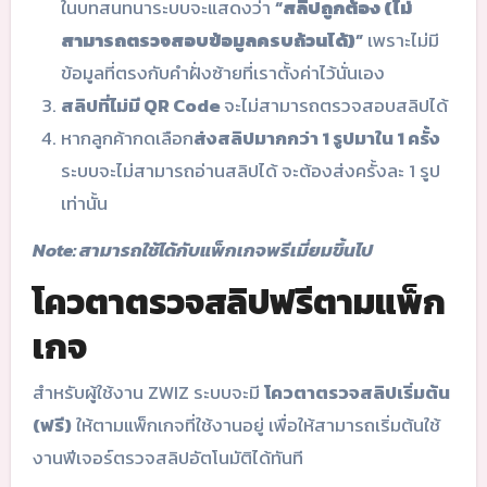
ในบทสนทนาระบบจะแสดงว่า
“
สลิปถูกต้อง (ไม่
สามารถตรวจสอบข้อมูลครบถ้วนได้)
”
เพราะไม่มี
ข้อมูลที่ตรงกับคำฝั่งซ้ายที่เราตั้งค่าไว้นั่นเอง
สลิปที่ไม่มี QR Code
จะไม่สามารถตรวจสอบสลิปได้
หากลูกค้ากดเลือก
ส่งสลิปมากกว่า 1 รูปมาใน 1 ครั้ง
ระบบจะไม่สามารถอ่านสลิปได้ จะต้องส่งครั้งละ 1 รูป
เท่านั้น
Note: สามารถใช้ได้กับแพ็กเกจพรีเมี่ยมขึ้นไป
โควตาตรวจสลิปฟรีตามแพ็ก
เกจ
สำหรับผู้ใช้งาน ZWIZ ระบบจะมี
โควตาตรวจสลิปเริ่มต้น
(ฟรี)
ให้ตามแพ็กเกจที่ใช้งานอยู่ เพื่อให้สามารถเริ่มต้นใช้
งานฟีเจอร์ตรวจสลิปอัตโนมัติได้ทันที