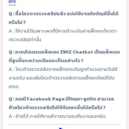
เกจ
Q : ซื้อโควตาตรวจสลิปแล้ว แบ่งใช้งานกับบัญชีอื่นได้
หรือไม่ ?
A : ใช้งานได้เฉพาะเพจที่มีการชำระเงินค่าแพ็กเกจโควตา
ตรวจสลิปเท่านั้น
Q : หากอัปเกรดแพ็กเกจ ZWIZ Chatbot
เป็นแพ็กเกจ
ที่สูงขึ้นระหว่างเดือนจะเป็นอย่างไร ?
A : โควต้าตรวจสลิปจากแพ็กเกจเดิมถูกคำนวนตามวันใช้
งานจริง และเพิ่มโควต้าตรวจสลิปตามแพ็กเกจใหม่ที่อัป
เกรด
Q : กรณี Facebook Page มีปัญหา ถูกปิด สามารถ
ย้ายโควต้าตรวจสลิปไปใช้กับเพจอื่นได้หรือไม่ ?
A : ย้ายได้ ภายใต้การพิจารณาของทีมงานแอดมิน