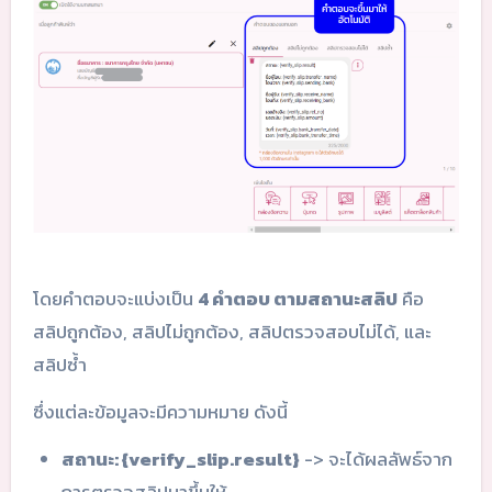
โดยคำตอบจะแบ่งเป็น
4 คำตอบ ตามสถานะสลิป
คือ
สลิปถูกต้อง, สลิปไม่ถูกต้อง, สลิปตรวจสอบไม่ได้, และ
สลิปซ้ำ
ซึ่งแต่ละข้อมูลจะมีความหมาย ดังนี้
สถานะ: {verify_slip.result}
-> จะได้ผลลัพธ์จาก