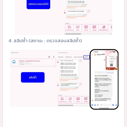
4. สลิปซ้ำ (สถานะ : ตรวจสอบสลิปซ้ำ)