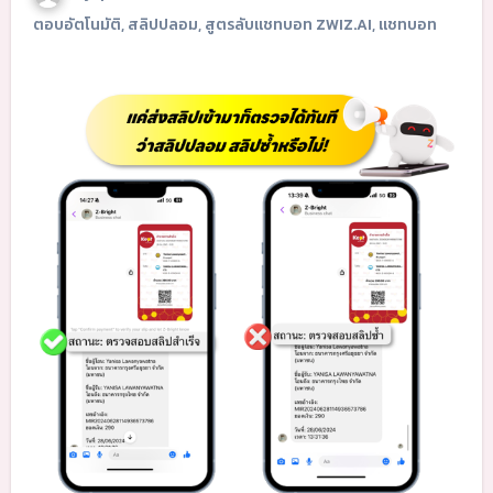
ตอบอัตโนมัติ
,
สลิปปลอม
,
สูตรลับแชทบอท ZWIZ.AI
,
แชทบอท