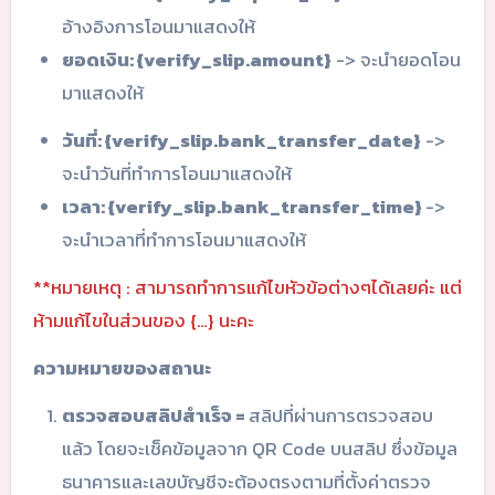
อ้างอิงการโอนมาแสดงให้
ยอดเงิน: {verify_slip.amount}
-> จะนำยอดโอน
มาแสดงให้
วันที่: {verify_slip.bank_transfer_date}
->
จะนำวันที่ทำการโอนมาแสดงให้
เวลา: {verify_slip.bank_transfer_time}
->
จะนำเวลาที่ทำการโอนมาแสดงให้
**หมายเหตุ : สามารถทำการแก้ไขหัวข้อต่างๆได้เลยค่ะ แต่
ห้ามแก้ไขในส่วนของ {…} นะคะ
ความหมายของสถานะ
ตรวจสอบสลิปสำเร็จ =
สลิปที่ผ่านการตรวจสอบ
แล้ว โดยจะเช็คข้อมูลจาก QR Code บนสลิป ซึ่งข้อมูล
ธนาคารและเลขบัญชีจะต้องตรงตามที่ตั้งค่าตรวจ