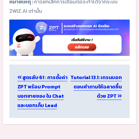
หมายเหตุ :
การยกเลิกการเชื่อมต่อจะทำได้จากระบบ
ZWIZ.AI เท่านั้น
Post
สูตรลับ 61 : การตั้งค่า
Tutorial 13.1: เทรนบอท
navigation
ZPT พร้อม Prompt
ตอบคำถามให้ฉลาดขึ้น
บอทขายของ ใน Chat
ด้วย ZPT
และบอทเก็บ Lead