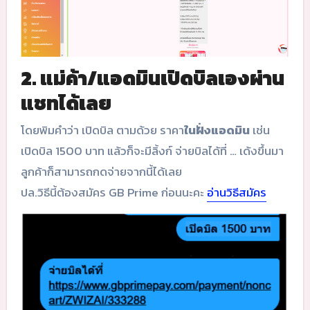
2. แม่ค้า/แอดมินเปิดบิลเองผ่าน
แชทได้เลย
โดยพิมคำว่า เปิดบิล ตามด้วย ราคา
ในฝั่งแอดมิน
เช่น
เปิดบิล 1500 บาท แล้วก็จะมีลิ้งก์ จ่ายบิลได้ที่ … เด้งขึ้นมา
ลูกค้าก็สามารถกดจ่ายจากนี้ได้เลย
ปล.วิธีนี้ต้องสมัคร GB Prime ก่อนนะคะ
อ่านวิธีสมัคร