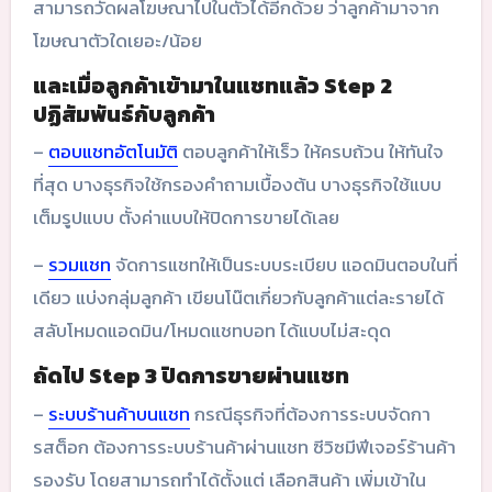
สามารถวัดผลโฆษณาไปในตัวได้อีกด้วย ว่าลูกค้ามาจาก
โฆษณาตัวใดเยอะ/น้อย
และเมื่อลูกค้าเข้ามาในแชทแล้ว Step 2
ปฏิสัมพันธ์กับลูกค้า
–
ตอบแชทอัตโนมัติ
ตอบลูกค้าให้เร็ว ให้ครบถ้วน ให้ทันใจ
ที่สุด บางธุรกิจใช้กรองคำถามเบื้องต้น บางธุรกิจใช้แบบ
เต็มรูปแบบ ตั้งค่าแบบให้ปิดการขายได้เลย
–
รวมแชท
จัดการแชทให้เป็นระบบระเบียบ แอดมินตอบในที่
เดียว แบ่งกลุ่มลูกค้า เขียนโน๊ตเกี่ยวกับลูกค้าแต่ละรายได้
สลับโหมดแอดมิน/โหมดแชทบอท ได้แบบไม่สะดุด
ถัดไป Step 3 ปิดการขายผ่านแชท
–
ระบบร้านค้าบนแชท
กรณีธุรกิจที่ต้องการระบบจัดกา
รสต็อก ต้องการระบบร้านค้าผ่านแชท ซีวิซมีฟีเจอร์ร้านค้า
รองรับ โดยสามารถทำได้ตั้งแต่ เลือกสินค้า เพิ่มเข้าใน