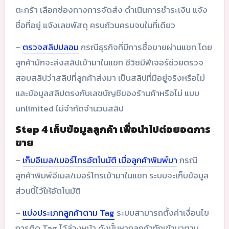
ตะกร้า เลือกช่องทางการจัดส่ง ดำเนินการชำระเงิน แจ้ง
ชื่อที่อยู่ แจ้งเลขพัสดุ ครบถ้วนครบจบในที่เดียว
–
ตรวจสลิปปลอม
กรณีธุรกิจที่มีการซื้อขายผ่านแชท โดย
ลูกค้ามักจะส่งสลิปเข้ามาในแชท ซีวิซมีฟีเจอร์ช่วยตรวจ
สอบสลิปว่าสลิปที่ลูกค้าส่งมา เป็นสลิปที่มีอยู่จริงหรือไม่
และข้อมูลสลิปตรงกับเลขบัญชีของร้านค้าหรือไม่ แบบ
unlimited ไม่จำกัดจำนวนสลิป
Step 4 เก็บข้อมูลลูกค้า เพื่อนำไปต่อยอดการ
ขาย
–
เก็บอีเมล/เบอร์โทรอัตโนมัติ เมื่อลูกค้าพิมพ์มา
กรณี
ลูกค้าพิมพ์อีเมล/เบอร์โทรเข้ามาในแชท ระบบจะเก็บข้อมูล
ส่วนนี้ไว้ให้อัตโนมัติ
–
แบ่งประเภทลูกค้าตาม Tag
ระบบสามารถตั้งค่าเงื่อนไข
การติด Tag ไว้ล่วงหน้า ดังนั้นหากลูกค้าทักเข้ามาตาม