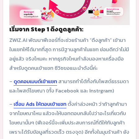
เริ่มจาก Step 1 ดึงดูดลูกค้า:
ZWIZ.AI พัฒนาฟีเจอร์ที่จะช่วยร้านค้า “ดึงลูกค้า” เข้ามา
ในแชทให้ได้มากที่สุด การมีฐานลูกค้าในแชท ย่อมดีกว่าไม่มี
อยู่แล้ว จริงไหมคะ หากธุรกิจไหนกำลังมองหาเครื่องมือ
สำหรับดูดคนเข้าแชท ซีวิซขอแนะนำดังนี้ค่ะ
–
ดูดคอมเมนต์เข้าแชท
สามารถทำได้ทั้งกับโพสต์ธรรมดา
และโพสต์โฆษณา (ทั้ง Facebook และ Instrgram)
–
เชื่อม Ads ให้ตอบเข้าแชท
ตั้งค่าล่วงหน้า ว่าถ้าลูกค้ามา
จากโฆษณาไหน แล้วจะให้บอทตอบกลับไปว่าอะไรเกี่ยวกับ
โฆษณานั้นๆ (ฟีเจอร์นี้จะเพิ่มประสบการณ์ที่ดีให้กับลูกค้า
เพราะได้รับข้อมูลที่รวดเร็ว ตรงจุด) อีกทั้งในมุมร้านค้า ยัง