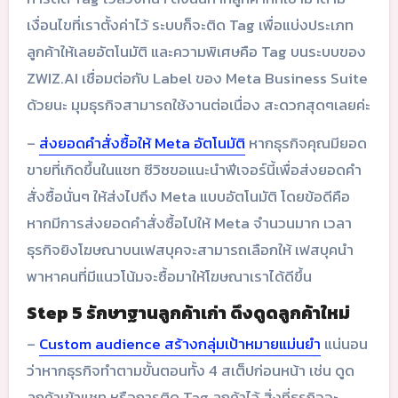
เงื่อนไขที่เราตั้งค่าไว้ ระบบก็จะติด Tag เพื่อแบ่งประเภท
ลูกค้าให้เลยอัตโนมัติ และความพิเศษคือ Tag บนระบบของ
ZWIZ.AI เชื่อมต่อกับ Label ของ Meta Business Suite
ด้วยนะ มุมธุรกิจสามารถใช้งานต่อเนื่อง สะดวกสุดๆเลยค่ะ
–
ส่งยอดคำสั่งซื้อให้ Meta อัตโนมัติ
หากธุรกิจคุณมียอด
ขายที่เกิดขึ้นในแชท ซีวิซขอแนะนำฟีเจอร์นี้เพื่อส่งยอดคำ
สั่งซื้อนั่นๆ ให้ส่งไปถึง Meta แบบอัตโนมัติ โดยข้อดีคือ
หากมีการส่งยอดคำสั่งซื้อไปให้ Meta จำนวนมาก เวลา
ธุรกิจยิงโฆษณาบนเฟสบุคจะสามารถเลือกให้ เฟสบุคนำ
พาหาคนที่มีแนวโน้มจะซื้อมาให้โฆษณาเราได้ดีขึ้น
Step 5 รักษาฐานลูกค้าเก่า ดึงดูดลูกค้าใหม่
–
Custom audience สร้างกลุ่มเป้าหมายแม่นยำ
แน่นอน
ว่าหากธุรกิจทำตามขั้นตอนทั้ง 4 สเต็ปก่อนหน้า เช่น ดูด
ลูกค้าเข้าแชท หรือการติด Tag ลูกค้าไว้ สิ่งที่ธุรกิจจะ