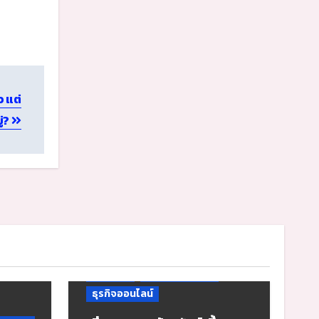
ว แต่
ู่?
Tutorial 2
Tutorial 6
ZIGNAL
ZIGNAL Chat
ZWIZ.AI
ธุรกิจสัตว์เลี้ยง
ธุรกิจออนไลน์