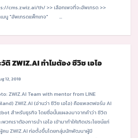
s://cms.zwiz.ai/th/ >> เลือกเพจที่จะอัพเกรด >>
อกเมนู "อัพเกรดแพ็กเกจ" …
วัติ ZWIZ.AI ทำไมต้อง ซีวิซ เอไอ
g 12, 2018
land) ZWIZ.AI (อ่านว่า ซีวิซ เอไอ) คือแพลตฟอร์ม AI
bot สำหรับธุรกิจ โดยชื่อนั้นแผลงมาจากคำว่า ชีวิต
ะพวกเราต้องการนำ เอไอ เข้ามาทำให้เกิดประโยชน์แก่
ผู้คน ZWIZ.AI ก่อตั้งขึ้นโดยกลุ่มนักพัฒนาผู้มี