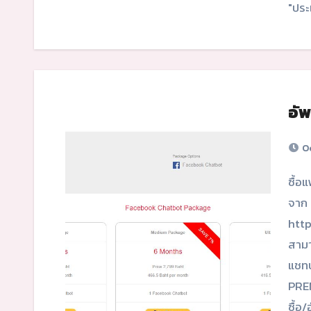
"ประ
อั
Oc
ซื้อแพ็กเกจ PREMIUM, ADVANCED และ BUSINESS หลัง
จาก 
http
สามา
แชทบ
PREM
ซื้อ