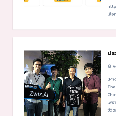
http
เลื
ประ
Au
(Photo: ZWIZ.AI Team with mentor from LINE
Thai
Chat
เพรา
ชีวิต