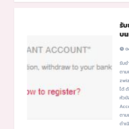
รับ
บน
Oc
รับชำระเงินด้วยบัตรเครดิตบนแชทบอท หลังจาก ติดตั้งระบบ
ตามข
zwiz
ได้ ด
หัวข
Acco
ตามแ
ดำเน