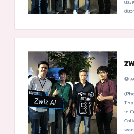
ประส
ชัชวา
ZW
Au
(Photo: ZWIZ.AI Team with mentor from LINE
Thai
in C
Coll
wan