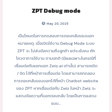
ZPT Debug mode
May 20, 2025
เป็นโหมดในการทดสอบการตอบกลับของบอท
หมายเหตุ: เมื่อเปิดใช้งาน Debug Mode ระบบ
ZPT จะ ไม่ส่งข้อความถึงลูกค้า แต่จะยังคง หัก
โควตาการใช้งาน ตามปกติ (มีผลเฉพาะในกรณีที่
เชื่อมต่อกับแชทบอท Zwiz.ai เท่านั้น) สามารถเปิด
/ ปิด ได้ที่หน้าการเชื่อมต่อ โดยสามารถทดลอง
การตอบกลับของบอทได้ที่หน้า Chatbot website
ของ ZPT หากเชื่อมต่อกับ Zwiz ในหน้า Zwiz จะ
แสดงข้อความที่บอทตอบกลับ โดยเป็นการแสดง
แบบ…