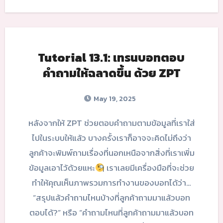
Tutorial 13.1: เทรนบอทตอบ
คำถามให้ฉลาดขึ้น ด้วย ZPT
May 19, 2025
หลังจากให้ ZPT ช่วยตอบคำถามตามข้อมูลที่เราใส่
ไปในระบบให้แล้ว บางครั้งเราก็อาจจะคิดไม่ถึงว่า
ลูกค้าจะพิมพ์ถามเรื่องที่นอกเหนือจากสิ่งที่เราเพิ่ม
ข้อมูลเอาไว้ด้วยแหะ
เราเลยมีเครื่องมือที่จะช่วย
ทำให้คุณเห็นภาพรวมการทำงานของบอทได้ว่า…
“สรุปแล้วคำถามไหนบ้างที่ลูกค้าถามมาแล้วบอท
ตอบได้?” หรือ “คำถามไหนที่ลูกค้าถามมาแล้วบอท