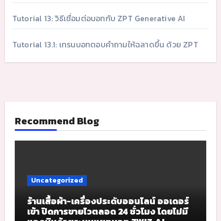
Tutorial 13: วิธีเชื่อมต่อบอทกับ ZPT Generative AI
Tutorial 13.1: เทรนบอทตอบคำถามให้ฉลาดขึ้น ด้วย ZPT
Recommend Blog
Uncategorized
ร้านเสื้อผ้า-เครื่องประดับออนไลน์ ออเดอร์
เข้า ปิดการขายไวตลอด 24 ชั่วโมง โดยไม่มี