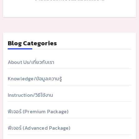
Blog Categories
About Us/เกี่ยวกับเรา
Knowledge/ข้อมูลความรู้
Instruction/วิธีใช้งาน
ฟีเจอร์ (Premium Package)
ฟีเจอร์ (Advanced Package)