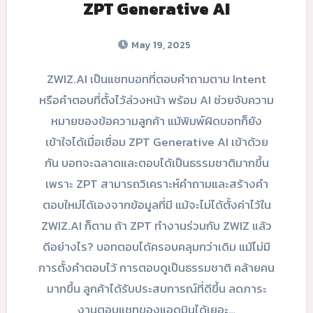
ZPT Generative AI
May 19, 2025
ZWIZ.AI เป็นแชทบอทที่ตอบคำถามตาม Intent
หรือคำตอบที่ตั้งไว้ล่วงหน้า พร้อม AI ช่วยจับความ
หมายของข้อความลูกค้า แม้พิมพ์ผิดบอทก็ยัง
เข้าใจได้เมื่อเชื่อม ZPT Generative AI เข้าด้วย
กัน บอทจะฉลาดและตอบได้เป็นธรรมชาติมากขึ้น
เพราะ ZPT สามารถวิเคราะห์คำถามและสร้างคำ
ตอบใหม่ได้เองจากข้อมูลที่มี แม้จะไม่ได้ตั้งค่าไว้ใน
ZWIZ.AI ก็ตาม ถ้า ZPT ทำงานร่วมกับ ZWIZ แล้ว
ดีอย่างไร? บอทตอบได้ครอบคลุมกว่าเดิม แม้ไม่มี
การตั้งคำตอบไว้ การตอบดูเป็นธรรมชาติ คล้ายคน
มากขึ้น ลูกค้าได้รับประสบการณ์ที่ดีขึ้น ลดภาระ
งานตอบแชทของแอดมินได้เยอะ…