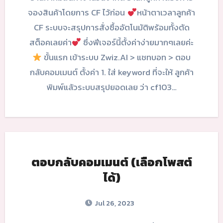
จองสินค้าโดยการ CF ไว้ก่อน
หน้าตาเวลาลูกค้า
CF ระบบจะสรุปการสั่งซื้ออัตโนมัติพร้อมทั้งตัด
สต็อคเลยค่า
ซึ่งฟีเจอร์นี้ตั้งค่าง่ายมากๆเลยค่ะ
ขั้นแรก เข้าระบบ Zwiz.AI > แชทบอท > ตอบ
กลับคอมเมนต์ ตั้งค่า 1. ใส่ keyword ที่จะให้ ลูกค้า
พิมพ์แล้วระบบสรุปยอดเลย ว่า cf103…
ตอบกลับคอมเมนต์ (เลือกโพสต์
ได้)
Jul 26, 2023