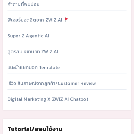
คำถามที่พบบ่อย
ฟีเจอร์ยอดฮิตจาก ZWIZ.AI
Super Z Agentic AI
สูตรลับแชทบอท ZWIZ.AI
แนะนำแชทบอท Template
รีวิว สัมภาษณ์จากลูกค้า/Customer Review
Digital Marketing X ZWIZ.AI Chatbot
Tutorial/สอนใช้งาน