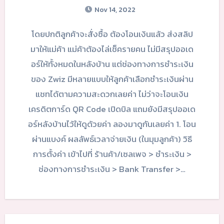
Nov 14, 2022
โดยปกติลูกค้าจะสั่งซื้อ ต้องโอนเงินแล้ว ส่งสลิป
มาให้แม่ค้า แม่ค้าต้องไล่เช็ครายคน ไม่มีสรุปออเด
อร์ให้ทั้งหมดในหลังบ้าน แต่ช่องทางการชำระเงิน
ของ Zwiz มีหลายแบบให้ลูกค้าเลือกชำระเงินผ่าน
แชทได้ตามความสะดวกเลยค่า ไม่ว่าจะโอนเงิน
เครดิตการ์ด QR Code เปิดบิล แถมยังมีสรุปออเด
อร์หลังบ้านไว้ให้ดูด้วยค่า ลองมาดูกันเลยค่า 1. โอน
ผ่านแบงค์ ผลลัพธ์เวลาจ่ายเงิน (ในมุมลูกค้า) วิธี
การตั้งค่า เข้าไปที่ ร้านค้า/เซลเพจ > ชำระเงิน >
ช่องทางการชำระเงิน > Bank Transfer >…