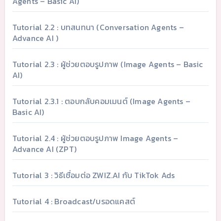
Agents – Basic AI)
Tutorial 2.2 : บทสนทนา (Conversation Agents –
Advance AI )
Tutorial 2.3 : ผู้ช่วยตอบรูปภาพ (Image Agents – Basic
AI)
Tutorial 2.3.1 : ตอบกลับคอมเมนต์ (Image Agents –
Basic AI)
Tutorial 2.4 : ผู้ช่วยตอบรูปภาพ Image Agents –
Advance AI (ZPT)
Tutorial 3 : วิธีเชื่อมต่อ ZWIZ.AI กับ TikTok Ads
Tutorial 4 : Broadcast/บรอดแคสต์