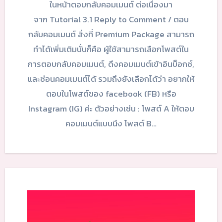
ในหน้าตอบกลับคอมเมนต์ ต่อเนื่องมา
จาก Tutorial 3.1 Reply to Comment / ตอบ
กลับคอมเมนต์ สิ่งที่ Premium Package สามารถ
ทำได้เพิ่มเติมนั่นก็คือ ผู้ใช้สามารถเลือกโพสต์ใน
การตอบกลับคอมเมนต์, ดึงคอมเมนต์เข้าอินบ็อกซ์,
และซ่อนคอมเมนต์ได้ รวมถึงยังเลือกได้ว่า อยากให้
ตอบในโพสต์ของ facebook (FB) หรือ
Instagram (IG) ค่ะ ตัวอย่างเช่น : โพสต์ A ให้ตอบ
คอมเมนต์แบบนึง โพสต์ B…