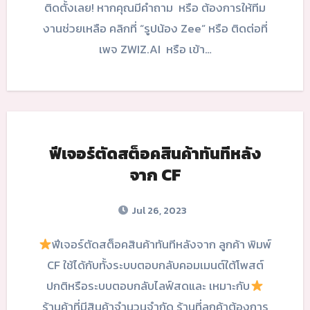
ติดตั้งเลย! หากคุณมีคำถาม หรือ ต้องการให้ทีม
งานช่วยเหลือ คลิกที่ “รูปน้อง Zee” หรือ ติดต่อที่
เพจ ZWIZ.AI หรือ เข้า…
ฟีเจอร์ตัดสต็อคสินค้าทันทีหลัง
จาก CF
Jul 26, 2023
ฟีเจอร์ตัดสต็อคสินค้าทันทีหลังจาก ลูกค้า พิมพ์
CF ใช้ได้กับทั้งระบบตอบกลับคอมเมนต์ใต้โพสต์
ปกติหรือระบบตอบกลับไลฟ์สดและ เหมาะกับ
ร้านค้าที่มีสินค้าจำนวนจำกัด ร้านที่ลูกค้าต้องการ