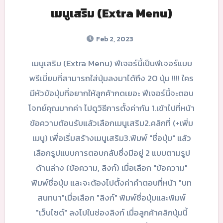
เมนูเสริม (Extra Menu)
Feb 2, 2023
เมนูเสริม (Extra Menu) ฟีเจอร์นี้เป็นฟีเจอร์แบบ
พรีเมี่ยมที่สามารถใส่ปุ่มลงมาได้ถึง 20 ปุ่ม !!!! ใคร
มีหัวข้อปุ่มที่อยากให้ลูกค้ากดเยอะ ฟีเจอร์นี้จะตอบ
โจทย์คุณมากค่า ไปดูวิธีการตั้งค่ากัน 1.เข้าไปที่หน้า
ข้อความต้อนรับแล้วเลือกเมนูเสริม2.คลิกที่ (+เพิ่ม
เมนู) เพื่อเริ่มสร้างเมนูเสริม3.พิมพ์ "ชื่อปุ่ม" แล้ว
เลือกรูปแบบการตอบกลับซึ่งมีอยู่ 2 แบบตามรูป
ด้านล่าง (ข้อความ, ลิงก์) เมื่อเลือก "ข้อความ"
พิมพ์ชื่อปุ่ม และจะต้องไปตั้งค่าคำตอบที่หน้า "บท
สนทนา"เมื่อเลือก "ลิงก์" พิมพ์ชื่อปุ่มและพิมพ์
"เว็บไซต์" ลงไปในช่องลิงก์ เมื่อลูกค้าคลิกปุ่มนี้