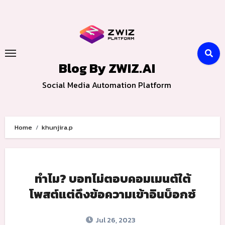
Skip
to
content
Blog By ZWIZ.AI
Social Media Automation Platform
Home
khunjira.p
ทำไม? บอทไม่ตอบคอมเมนต์ใต้
โพสต์แต่ดึงข้อความเข้าอินบ็อกซ์
Jul 26, 2023