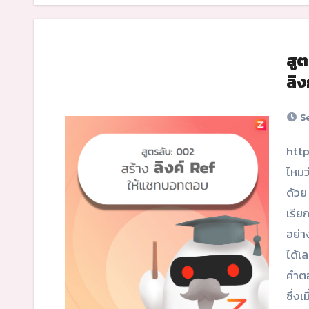
สู
ลิ
Se
https://youtu.be/T2j83YOzSI4 ลูกค้าหลายๆ ท่านทราบ
ไหมว
ด้วย
เรีย
อย่า
ได้เล
คำตอ
ซึ่งเ