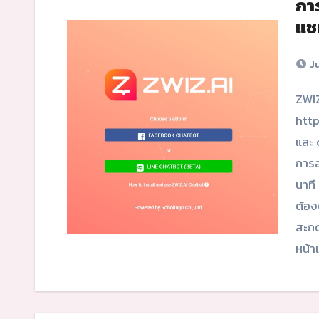
กา
แช
Ju
ZWIZ.AI CHATBOT (ซีวิซ เอไอ แชทบอท)คืออะไร?
htt
และ 
การส
นาที
ต้อง
สะกดผ
หน้า