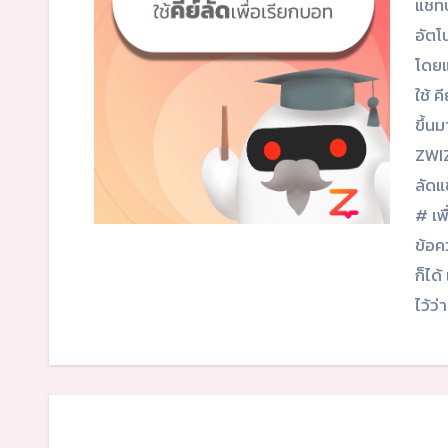
แชทบ
อัตโ
โดยแ
ใช้ 
ขึ้น
ZWIZ
ลัดแ
# เพ
ข้อค
ก็ได
ไว้ว่