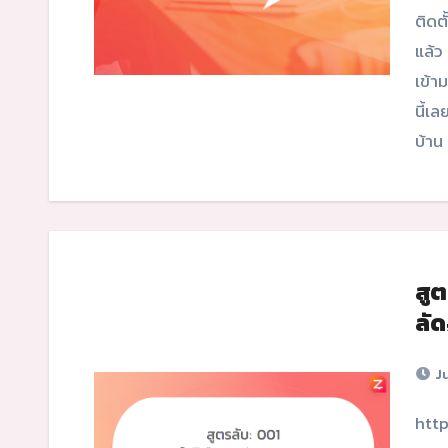
ติดตั
แล้ว
เข้า
นี้เล
บ้าน
สูต
ลัด
Ju
https://youtu.be/QGAayWX-Kh8 ลูกค้าหลายๆท่านที่ใช้