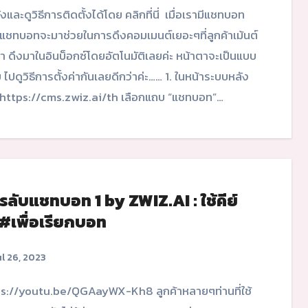
้งและดูวิธีการติดตั้งได้โดย คลิกที่นี่ เมื่อเรามีแชทบอท
 แชทบอทจะมาช่วยในการดึงคอมเมนต์เยอะๆที่ลูกค้าเม้นต์
มา ดึงมาในอินบ็อกซ์โดยอัตโนมัติเลยค่ะ หน้าตาจะเป็นแบบ
ย ไปดูวิธีการตั้งค่ากันเลยดีกว่าค่ะ…… 1. ในหน้าระบบหลัง
 https://cms.zwiz.ai/th เลือกแถบ “แชทบอท”…
รลับแชทบอท 1 by ZWIZ.AI : ใช้คีย์
#เพื่อเรียกบอท
l 26, 2023