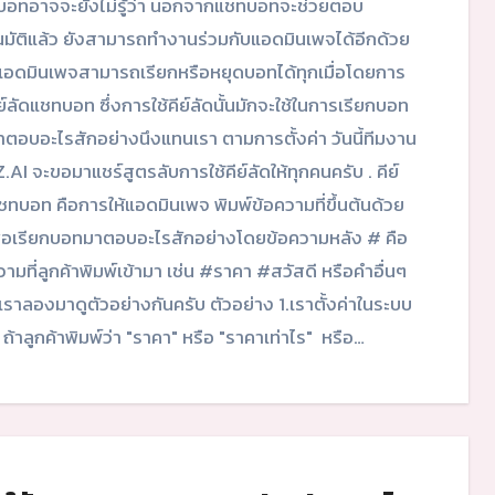
อทอาจจะยังไม่รู้ว่า นอกจากแชทบอทจะช่วยตอบ
นมัติแล้ว ยังสามารถทำงานร่วมกับแอดมินเพจได้อีกด้วย
อดมินเพจสามารถเรียกหรือหยุดบอทได้ทุกเมื่อโดยการ
คีย์ลัดแชทบอท ซึ่งการใช้คีย์ลัดนั้นมักจะใช้ในการเรียกบอท
มาตอบอะไรสักอย่างนึงแทนเรา ตามการตั้งค่า วันนี้ทีมงาน
.AI จะขอมาแชร์สูตรลับการใช้คีย์ลัดให้ทุกคนครับ . คีย์
ชทบอท คือการให้แอดมินเพจ พิมพ์ข้อความที่ขึ้นต้นด้วย
ื่อเรียกบอทมาตอบอะไรสักอย่างโดยข้อความหลัง # คือ
วามที่ลูกค้าพิมพ์เข้ามา เช่น #ราคา #สวัสดี หรือคำอื่นๆ
้ เราลองมาดูตัวอย่างกันครับ ตัวอย่าง 1.เราตั้งค่าในระบบ
า ถ้าลูกค้าพิมพ์ว่า "ราคา" หรือ "ราคาเท่าไร" หรือ…