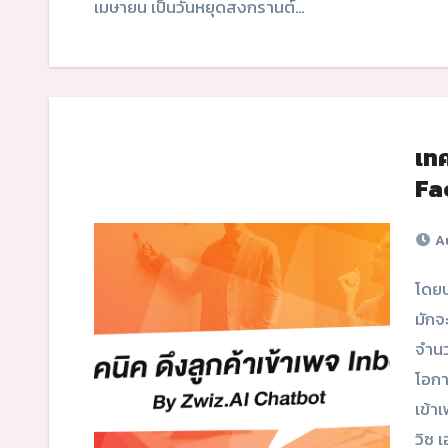
เมษายน เป็นวันหยุดสงกรานต์…
เทค
Fa
Au
โดยปกติแล้วผู้ใช้งาน Facebook ที่สนใจเพจ/สินค้าของเรา
มักจ
จำนว
โอกาส
เข้า
วิซ 