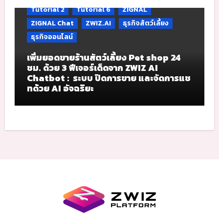
Tutorial 2
Tutorial 6
ZIGNAL
ZIGNAL Chat
ZWIZ.AI
ธุรกิจสัตว์เลี้ยง
ธุรกิจออนไลน์
เพิ่มยอดขายร้านสัตว์เลี้ยง Pet shop 24
ชม. ด้วย 3 ฟีเจอร์เด็ดจาก ZWIZ AI
Chatbot : ระบบ ปิดการขาย และจัดการแช
ทด้วย AI อัจฉริยะ