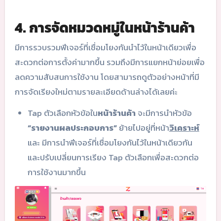
4. การจัดหมวดหมู่ในหน้าร้านค้า
มีการรวบรวมฟีเจอร์ที่เชื่อมโยงกันนำไว้ในหน้าเดียวเพื่อ
สะดวกต่อการตั้งค่ามากขึ้น รวมถึงมีการแยกหน้าย่อยเพื่อ
ลดความสับสนการใช้งาน โดยสามารถดูตัวอย่างหน้าที่มี
การจัดเรียงใหม่ตามรายละเอียดด้านล่างได้เลยค่ะ
Tap ตัวเลือกหัวข้อใน
หน้าร้านค้า
จะมีการนำหัวข้อ
“รายงานผลประกอบการ”
ย้ายไปอยู่ที่หน้า
วิเคราะห์
และ มีการนำฟีเจอร์ที่เชื่อมโยงกันไว้ในหน้าเดียวกัน
และปรับเปลี่ยนการเรียง Tap ตัวเลือกเพื่อสะดวกต่อ
การใช้งานมากขึ้น