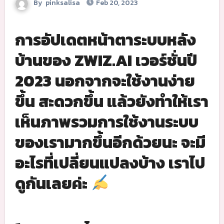
By
pinksalisa
Feb 20, 2023
การอัปเดตหน้าตาระบบหลัง
บ้านของ ZWIZ.AI เวอร์ชั่นปี
2023 นอกจากจะใช้งานง่าย
ขึ้น สะดวกขึ้น แล้วยังทำให้เรา
เห็นภาพรวมการใช้งานระบบ
ของเรามากขึ้นอีกด้วยนะ จะมี
อะไรที่เปลี่ยนแปลงบ้าง เราไป
ดูกันเลยค่ะ