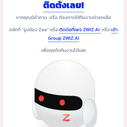
ติดตั้งเลย!
หากคุณมีคำถาม หรือ ต้องการให้ทีมงานช่วยเหลือ
คลิกที่ “รูปน้อง Zee” หรือ
ติดต่อที่เพจ ZWIZ.AI
หรือ
เข้า
Group ZWIZ.AI
เพื่อคุยกับทีมงานได้เลย