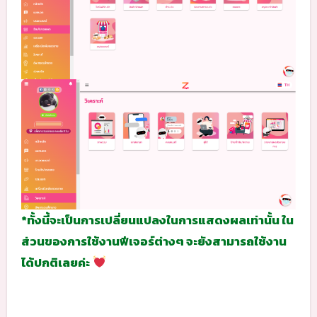
*ทั้งนี้จะเป็นการเปลี่ยนแปลงในการแสดงผลเท่านั้น ใน
ส่วนของการใช้งานฟีเจอร์ต่างๆ จะยังสามารถใช้งาน
ได้ปกติเลยค่ะ