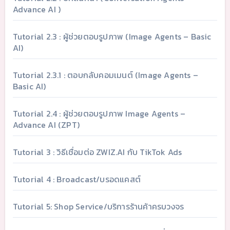
Advance AI )
Tutorial 2.3 : ผู้ช่วยตอบรูปภาพ (Image Agents – Basic
AI)
Tutorial 2.3.1 : ตอบกลับคอมเมนต์ (Image Agents –
Basic AI)
Tutorial 2.4 : ผู้ช่วยตอบรูปภาพ Image Agents –
Advance AI (ZPT)
Tutorial 3 : วิธีเชื่อมต่อ ZWIZ.AI กับ TikTok Ads
Tutorial 4 : Broadcast/บรอดแคสต์
Tutorial 5: Shop Service/บริการร้านค้าครบวงจร