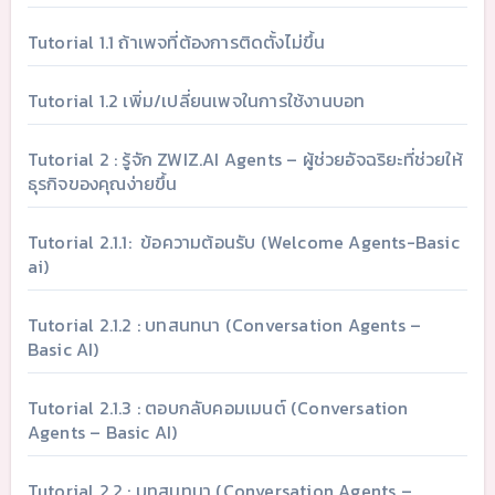
Tutorial 1.1 ถ้าเพจที่ต้องการติดตั้งไม่ขึ้น
Tutorial 1.2 เพิ่ม/เปลี่ยนเพจในการใช้งานบอท
Tutorial 2 : รู้จัก ZWIZ.AI Agents – ผู้ช่วยอัจฉริยะที่ช่วยให้
ธุรกิจของคุณง่ายขึ้น
Tutorial 2.1.1: ข้อความต้อนรับ (Welcome Agents-Basic
ai)
Tutorial 2.1.2 : บทสนทนา (Conversation Agents –
Basic AI)
Tutorial 2.1.3 : ตอบกลับคอมเมนต์ (Conversation
Agents – Basic AI)
Tutorial 2.2 : บทสนทนา (Conversation Agents –