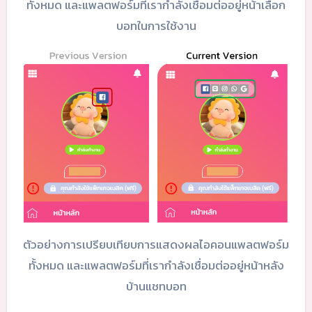
ทั้งหมด และแพลตฟอร์มที่เรากำลังเชื่อมต่ออยู่หน้าเลือก
บอทในการใช้งาน
ตัวอย่างการเปรียบเทียบการแสดงผลไอคอนแพลตฟอร์ม
ทั้งหมด และแพลตฟอร์มที่เรากำลังเชื่อมต่ออยู่หน้าหลัง
บ้านแชทบอท