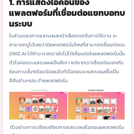
1. การแสดงไอคอนของ
แพลตฟอร์มที่เชื่อมต่อแชทบอทบ
นระบบ
ในส่วนของการแสดงผลหน้าเลือกบอทในการใช้งาน จะ
สามารถดูได้เลยว่ามีแพลตฟอร์มไหนที่สามารถเชื่อมต่อบน
ZWIZ.AI ได้บ้าง หากเรายังไม่ได้เชื่อมต่อในแพลตฟอร์มนั้น
ตัวไอคอนจะแสดงผลเป็นสีเทา แต่หากเราเชื่อมต่อบอทกับ
ช่องทางนั้นๆเรียบร้อยแล้วตัวไอคอนจะแสดงผลขึ้นเป็น
สีสันต่างๆประจำแพลตฟอร์ม
ตัวอย่างการเปรียบเทียบการแสดงผลไอคอนแพลตฟอร์ม