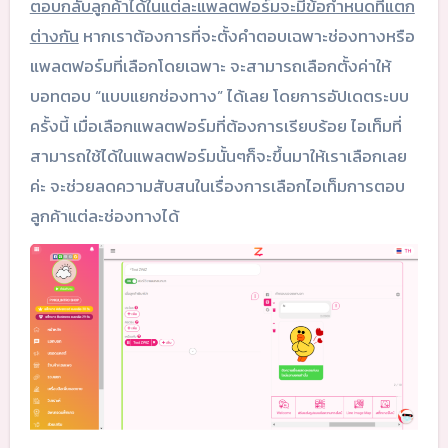
ตอบกลับลูกค้าได้ในแต่ละแพลตฟอร์มจะมีข้อกำหนดที่แตก
ต่างกัน
หากเราต้องการที่จะตั้งคำตอบเฉพาะช่องทางหรือ
แพลตฟอร์มที่เลือกโดยเฉพาะ จะสามารถเลือกตั้งค่าให้
บอทตอบ “แบบแยกช่องทาง” ได้เลย โดยการอัปเดตระบบ
ครั้งนี้ เมื่อเลือกแพลตฟอร์มที่ต้องการเรียบร้อย ไอเท็มที่
สามารถใช้ได้ในแพลตฟอร์มนั้นๆก็จะขึ้นมาให้เราเลือกเลย
ค่ะ จะช่วยลดความสับสนในเรื่องการเลือกไอเท็มการตอบ
ลูกค้าแต่ละช่องทางได้