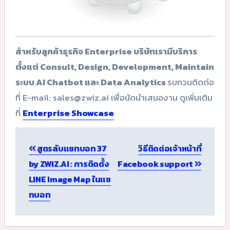
สำหรับลูกค้าธุรกิจ Enterprise บริษัทเรามีบริการ
ตั้งแต่ Consult, Design, Development, Maintain
ระบบ AI Chatbot และ Data Analytics
รบกวนติดต่อ
ที่ E-mail: sales@zwiz.ai เพื่อนัดนำเสนองาน ดูเพิ่มเติม
ที่
Enterprise Showcase
Post
สูตรลับแชทบอท 37
วิธีติดต่อเจ้าหน้าที่
navigation
by ZWIZ.AI : การติดตั้ง
Facebook support
LINE Image Map ในแช
ทบอท