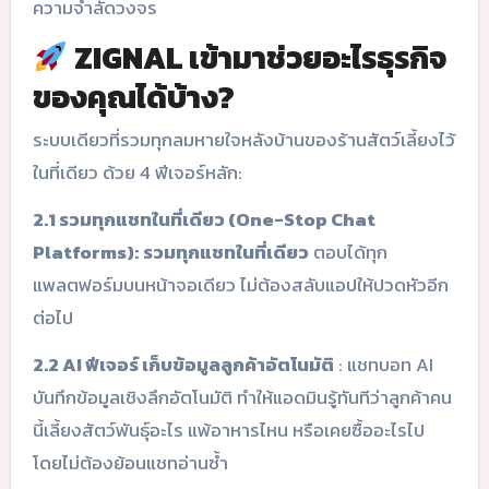
ความจำลัดวงจร
ZIGNAL เข้ามาช่วยอะไรธุรกิจ
ของคุณได้บ้าง?
ระบบเดียวที่รวมทุกลมหายใจหลังบ้านของร้านสัตว์เลี้ยงไว้
ในที่เดียว ด้วย 4 ฟีเจอร์หลัก:
2.1 รวมทุกแชทในที่เดียว (One-Stop Chat
Platforms):
รวมทุกแชทในที่เดียว
ตอบได้ทุก
แพลตฟอร์มบนหน้าจอเดียว ไม่ต้องสลับแอปให้ปวดหัวอีก
ต่อไป
2.2 AI ฟีเจอร์ เก็บข้อมูลลูกค้าอัตโนมัติ
: แชทบอท AI
บันทึกข้อมูลเชิงลึกอัตโนมัติ ทำให้แอดมินรู้ทันทีว่าลูกค้าคน
นี้เลี้ยงสัตว์พันธุ์อะไร แพ้อาหารไหน หรือเคยซื้ออะไรไป
โดยไม่ต้องย้อนแชทอ่านซ้ำ