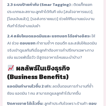
2.3 ระบบป้ายกำกับ (Smar Tagging) :
ติดแท็กแยก
ประเภทและสถานะลูกค้าได้ทันที เช่น [สนใจอาหารแมว],
[โอนเงินแล้ว], [รอส่งทรายแมว] ช่วยให้ทีมงานแบ่งงาน
กันทำได้อย่างแม่นยำ
2.4 สลับโหมดแอดมินและ แชทบอท ได้อย่างอิสระ
ให้
AI ช่วย
ตอบแชท
คำถามซ้ำๆ ตอนดึก และสลับให้แอดมิน
จริงเข้าดูแลทันทีเมื่อลูกค้าต้องการคำปรึกษาเฉพาะทาง
เช่น แมวแพ้เนื้อวัว มีสูตรอาหารไหนแนะนำบ้าง?
ผลลัพธ์ในเชิงธุรกิจ
(Business Benefits)
แอดมินทำงานไวขึ้น 2 เท่า:
ลดขั้นตอนการทำงานที่ซ้ำ
ซ้อน แอดมิน 1 คน สามารถดูแลลูกค้าได้มากขึ้น
ปิดการขาย ได้เร็วขึ้น:
ลูกค้าประทับใจเพราะร้านค้า
ตอบ