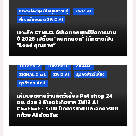
Knowledge/ข้อมูลความรู้
ZWIZ.AI
ฟีเจอร์ยอดฮิต ZWIZ.AI
เจาะลึก CTMLO: อัปเดตกลยุทธ์ปิดการขาย
ปี 2026 เปลี่ยน “คนทักแชท” ให้กลายเป็น
“Lead คุณภาพ”
Tutorial 2
Tutorial 6
ZIGNAL
ZIGNAL Chat
ZWIZ.AI
ธุรกิจสัตว์เลี้ยง
ธุรกิจออนไลน์
เพิ่มยอดขายร้านสัตว์เลี้ยง Pet shop 24
ชม. ด้วย 3 ฟีเจอร์เด็ดจาก ZWIZ AI
Chatbot : ระบบ ปิดการขาย และจัดการแช
ทด้วย AI อัจฉริยะ