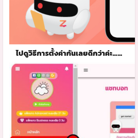
ไปดูวิธีการตั้งค่ากันเลยดีกว่าค่ะ……