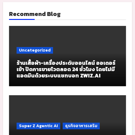
Recommend Blog
Uncategorized
ร้านเสื้อผ้า-เครื่องประดับออนไลน์ ออเดอร์
เข้า ปิดการขายไวตลอด 24 ชั่วโมง โดยไม่มี
แอดมินด้วยระบบแชทบอท ZWIZ.AI
Super Z Agentic AI
ธุรกิจอาหารเสริม