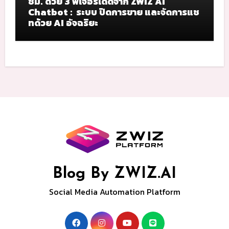
ชม. ด้วย 3 ฟีเจอร์เด็ดจาก ZWIZ AI
Chatbot : ระบบ ปิดการขาย และจัดการแช
ทด้วย AI อัจฉริยะ
Blog By ZWIZ.AI
Social Media Automation Platform