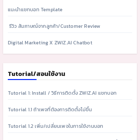
แนะนำแชทบอท Template
รีวิว สัมภาษณ์จากลูกค้า/Customer Review
Digital Marketing X ZWIZ.AI Chatbot
Tutorial/สอนใช้งาน
Tutorial 1: Install / วิธีการติดตั้ง ZWIZ.AI แชทบอท
Tutorial 1.1 ถ้าเพจที่ต้องการติดตั้งไม่ขึ้น
Tutorial 1.2 เพิ่ม/เปลี่ยนเพจในการใช้งานบอท