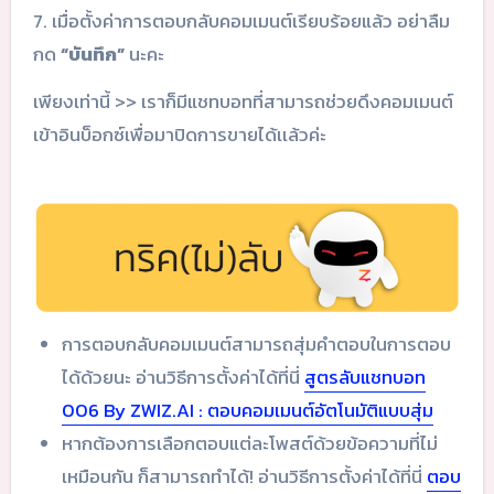
7. เมื่อตั้งค่าการตอบกลับคอมเมนต์เรียบร้อยแล้ว อย่าลืม
กด
“บันทึก”
นะคะ
เพียงเท่านี้ >> เราก็มีแชทบอทที่สามารถช่วยดึงคอมเมนต์
เข้าอินบ็อกซ์เพื่อมาปิดการขายได้เเล้วค่ะ
การตอบกลับคอมเมนต์สามารถสุ่มคำตอบในการตอบ
ได้ด้วยนะ อ่านวิธีการตั้งค่าได้ที่นี่
สูตรลับแชทบอท
006 By ZWIZ.AI : ตอบคอมเมนต์อัตโนมัติแบบสุ่ม
หากต้องการเลือกตอบแต่ละโพสต์ด้วยข้อความที่ไม่
เหมือนกัน ก็สามารถทำได้! อ่านวิธีการตั้งค่าได้ที่นี่
ตอบ