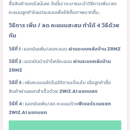
ซื้อสินค้าออนไลน์เลย วันนี้เราจะมาแนะนำวิธีการเพิ่ม/ลด
คะแนนลูกค้าในแต่ละแบบเพื่อให้เห็นภาพมากขึ้น..
วิธีการ เพิ่ม / ลด คะแนนสะสม ทำได้ 4 วิธีด้วย
กัน
วิธีที่ 1
:
แอดมินเพิ่ม/ลดคะแนน
ผ่านระบบหลังบ้าน ZRMZ
วิธีที่ 2 :
แอดมินนำเข้าไฟล์คะแนน
ผ่านระบบหลังบ้าน
ZRMZ
วิธีที่ 3 :
เพิ่มคะแนนอัตโนมัติตามเงื่อนไข เมื่อลูกค้าซื้อ
สินค้าผ่านแชทสำเร็จด้วย
ZWIZ.AI แชทบอท
วิธีที่
4 :
แอดมินเพิ่ม/ลด คะแนนด้วย
ฟีเจอร์รวมแชท
ZWIZ.AI แชทบอท