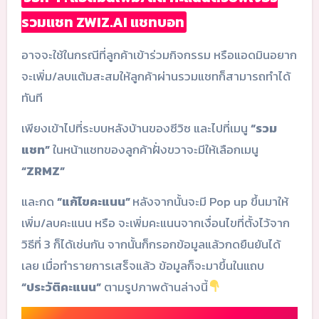
รวมแชท ZWIZ.AI แชทบอท
อาจจะใช้ในกรณีที่ลูกค้าเข้าร่วมกิจกรรม หรือแอดมินอยาก
จะเพิ่ม/ลบแต้มสะสมให้ลูกค้าผ่านรวมแชทก็สามารถทำได้
ทันที
เพียงเข้าไปที่ระบบหลังบ้านของซีวิซ และไปที่เมนู
“รวม
แชท”
ในหน้าแชทของลูกค้าฝั่งขวาจะมีให้เลือกเมนู
“ZRMZ”
และกด
“แก้ไขคะแนน”
หลังจากนั้นจะมี Pop up ขึ้นมาให้
เพิ่ม/ลบคะแนน หรือ จะเพิ่มคะแนนจากเงื่อนไขที่ตั้งไว้จาก
วิธีที่ 3 ก็ได้เช่นกัน จากนั้นก็กรอกข้อมูลแล้วกดยืนยันได้
เลย เมื่อทำรายการเสร็จแล้ว ข้อมูลก็จะมาขึ้นในแถบ
“ประวัติคะแนน”
ตามรูปภาพด้านล่างนี้