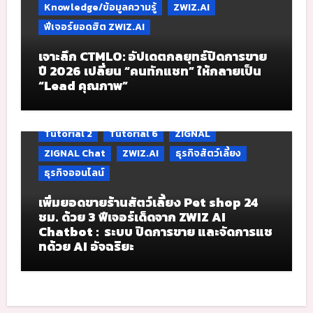
Knowledge/ข้อมูลความรู้
ZWIZ.AI
ฟีเจอร์ยอดฮิต ZWIZ.AI
เจาะลึก CTMLO: อัปเดตกลยุทธ์ปิดการขาย
ปี 2026 เปลี่ยน “คนทักแชท” ให้กลายเป็น
“Lead คุณภาพ”
Tutorial 2
Tutorial 6
ZIGNAL
ZIGNAL Chat
ZWIZ.AI
ธุรกิจสัตว์เลี้ยง
ธุรกิจออนไลน์
เพิ่มยอดขายร้านสัตว์เลี้ยง Pet shop 24
ชม. ด้วย 3 ฟีเจอร์เด็ดจาก ZWIZ AI
Chatbot : ระบบ ปิดการขาย และจัดการแช
ทด้วย AI อัจฉริยะ