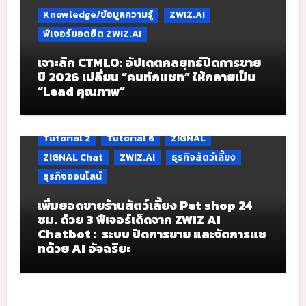
Knowledge/ข้อมูลความรู้
ZWIZ.AI
ฟีเจอร์ยอดฮิต ZWIZ.AI
เจาะลึก CTMLO: อัปเดตกลยุทธ์ปิดการขาย
ปี 2026 เปลี่ยน “คนทักแชท” ให้กลายเป็น
“Lead คุณภาพ”
Tutorial 2
Tutorial 6
ZIGNAL
ZIGNAL Chat
ZWIZ.AI
ธุรกิจสัตว์เลี้ยง
ธุรกิจออนไลน์
เพิ่มยอดขายร้านสัตว์เลี้ยง Pet shop 24
ชม. ด้วย 3 ฟีเจอร์เด็ดจาก ZWIZ AI
Chatbot : ระบบ ปิดการขาย และจัดการแช
ทด้วย AI อัจฉริยะ