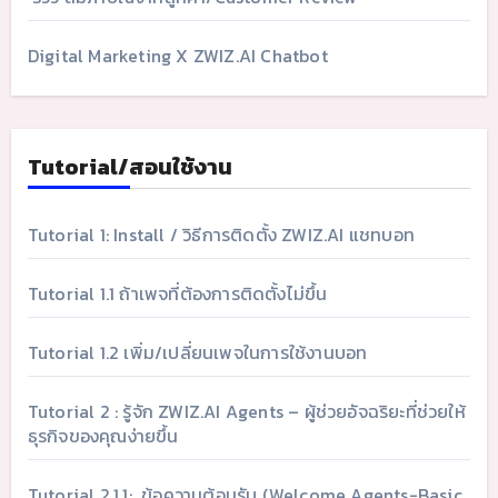
Digital Marketing X ZWIZ.AI Chatbot
Tutorial/สอนใช้งาน
Tutorial 1: Install / วิธีการติดตั้ง ZWIZ.AI แชทบอท
Tutorial 1.1 ถ้าเพจที่ต้องการติดตั้งไม่ขึ้น
Tutorial 1.2 เพิ่ม/เปลี่ยนเพจในการใช้งานบอท
Tutorial 2 : รู้จัก ZWIZ.AI Agents – ผู้ช่วยอัจฉริยะที่ช่วยให้
ธุรกิจของคุณง่ายขึ้น
Tutorial 2.1.1: ข้อความต้อนรับ (Welcome Agents-Basic