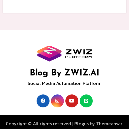
Blog By ZWIZ.AI
Social Media Automation Platform
Copyright © All rights reserved
|
Blogus
by
Themeansar
.