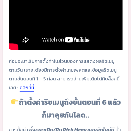
ก่อนจะมาเริ่มการตั้งค่าในส่วนของการแสดงผลริชเมนู
ตามวัน เราจะต้องมีการตั้งค่าเทมเพลตและข้อมูลริชเมนู
ตามขั้นตอนที่ 1 – 5 ก่อน สามารถอ่านเพิ่มเติมได้ที่บล็อกนี้
เลย :
คลิกที่นี่
ถ้าตั้งค่าริชเมนูถึงขั้นตอนที่ 6 แล้ว
ก็มาลุยกันโลด..
การตั้งค่า
ตั้งเวลาเปิด/ปิด Rich Menu แบบอัตโนมัติ
นั้น