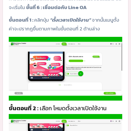
จะเริ่มใน
ขั้นที่ 6 : เชื่อมต่อกับ Line OA
ขั้นตอนที่ 1 :
คลิกปุ่ม
“ตั้งเวลาเปิดใช้งาน”
จากนั้นเมนูตั้ง
ค่าจะปรากฎขึ้นตามภาพในขั้นตอนที่ 2 ด้านล่าง
ขั้นตอนที่ 2 :
เลือก โหมดตั้งเวลาเปิดใช้งาน