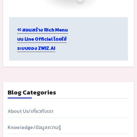
Post
สอนสร้าง Rich Menu
navigation
บน Line Official โดยใช้
ระบบของ ZWIZ.AI
Blog Categories
About Us/เกี่ยวกับเรา
Knowledge/ข้อมูลความรู้