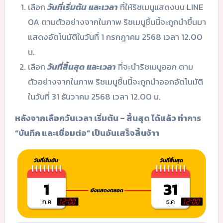
เลือก
วันที่เริ่มต้น
และเวลา
ที่ให้ริชเมนูแสดงบน LINE
OA ตามตัวอย่างจากในภาพ ริชเมนูชิ้นนี้จะถูกนำขึ้นมา
แสดงอัตโนมัติในวันที่ 1 กรกฎาคม 2568 เวลา 12.00
น.
เลือก
วันที่สิ้นสุด
และเวลา
ที่จะนำริชเมนูออก ตาม
ตัวอย่างจากในภาพ ริชเมนูชิ้นนี้จะถูกนำออกอัตโนมัติ
ในวันที่ 31 ธันวาคม 2568 เวลา 12.00 น.
หลังจากเลือกวันเวลา เริ่มต้น – สิ้นสุด ได้แล้ว ทำการ
“บันทึก และเชื่อมต่อ” เป็นอันเสร็จสิ้นจ้าา