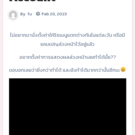
By
fu
Feb 20, 2023
ไม่อยากมานั่งตั้งค่าให้ริชเมนูแตกต่างกันในแต่ละวัน หรือมี
แคมเปญล่วงหน้าไว้อยู่แล้ว
อยากตั้งค่าการแสดงผลล่วงหน้าเลยทำได้มั้ย??
ขอบอกเลยว่ายิ่งกว่าทำได้ และยังทำได้มากกว่านั้นอีกนะ