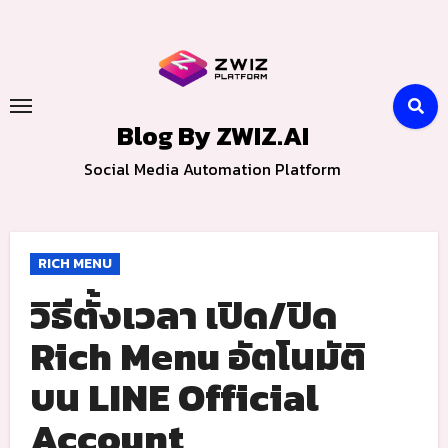
Skip
to
content
Blog By ZWIZ.AI
Social Media Automation Platform
RICH MENU
วิธีตั้งเวลา เปิด/ปิด
Rich Menu อัตโนมัติ
บน LINE Official
Account