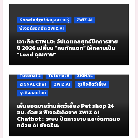
Knowledge/ข้อมูลความรู้
ZWIZ.AI
ฟีเจอร์ยอดฮิต ZWIZ.AI
เจาะลึก CTMLO: อัปเดตกลยุทธ์ปิดการขาย
ปี 2026 เปลี่ยน “คนทักแชท” ให้กลายเป็น
“Lead คุณภาพ”
Tutorial 2
Tutorial 6
ZIGNAL
ZIGNAL Chat
ZWIZ.AI
ธุรกิจสัตว์เลี้ยง
ธุรกิจออนไลน์
เพิ่มยอดขายร้านสัตว์เลี้ยง Pet shop 24
ชม. ด้วย 3 ฟีเจอร์เด็ดจาก ZWIZ AI
Chatbot : ระบบ ปิดการขาย และจัดการแช
ทด้วย AI อัจฉริยะ