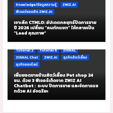
Knowledge/ข้อมูลความรู้
ZWIZ.AI
ฟีเจอร์ยอดฮิต ZWIZ.AI
เจาะลึก CTMLO: อัปเดตกลยุทธ์ปิดการขาย
ปี 2026 เปลี่ยน “คนทักแชท” ให้กลายเป็น
“Lead คุณภาพ”
Tutorial 2
Tutorial 6
ZIGNAL
ZIGNAL Chat
ZWIZ.AI
ธุรกิจสัตว์เลี้ยง
ธุรกิจออนไลน์
เพิ่มยอดขายร้านสัตว์เลี้ยง Pet shop 24
ชม. ด้วย 3 ฟีเจอร์เด็ดจาก ZWIZ AI
Chatbot : ระบบ ปิดการขาย และจัดการแช
ทด้วย AI อัจฉริยะ