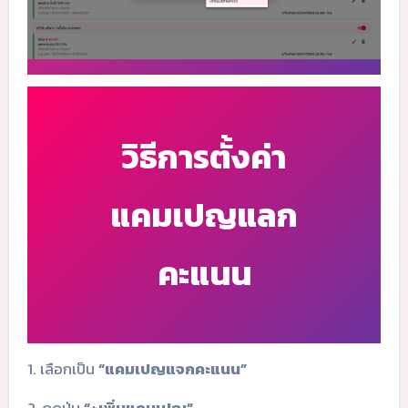
วิธีการตั้งค่า
แคมเปญแลก
คะแนน
1. เลือกเป็น
“แคมเปญแจกคะแนน”
2. กดปุ่ม
“+เพิ่มแคมเปญ”