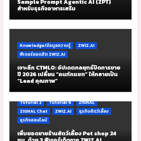
Sample Prompt Agentic AI (ZPT)
สำหรับธุรกิจอาหารเสริม
Knowledge/ข้อมูลความรู้
ZWIZ.AI
ฟีเจอร์ยอดฮิต ZWIZ.AI
เจาะลึก CTMLO: อัปเดตกลยุทธ์ปิดการขาย
ปี 2026 เปลี่ยน “คนทักแชท” ให้กลายเป็น
“Lead คุณภาพ”
Tutorial 2
Tutorial 6
ZIGNAL
ZIGNAL Chat
ZWIZ.AI
ธุรกิจสัตว์เลี้ยง
ธุรกิจออนไลน์
เพิ่มยอดขายร้านสัตว์เลี้ยง Pet shop 24
ชม. ด้วย 3 ฟีเจอร์เด็ดจาก ZWIZ AI