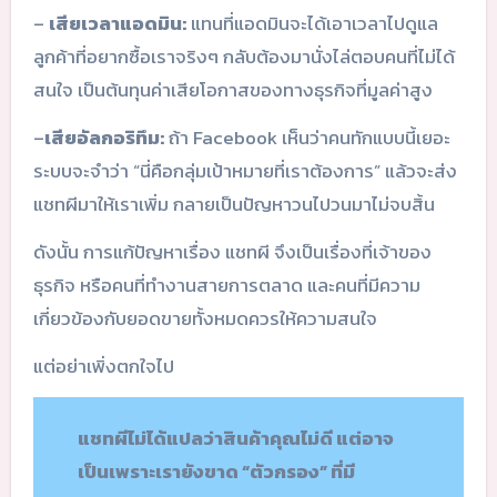
–
เสียเวลาแอดมิน:
แทนที่แอดมินจะได้เอาเวลาไปดูแล
ลูกค้าที่อยากซื้อเราจริงๆ กลับต้องมานั่งไล่ตอบคนที่ไม่ได้
สนใจ เป็นต้นทุนค่าเสียโอกาสของทางธุรกิจที่มูลค่าสูง
–
เสียอัลกอริทึม:
ถ้า Facebook เห็นว่าคนทักแบบนี้เยอะ
ระบบจะจำว่า “นี่คือกลุ่มเป้าหมายที่เราต้องการ” แล้วจะส่ง
แชทผีมาให้เราเพิ่ม กลายเป็นปัญหาวนไปวนมาไม่จบสิ้น
ดังนั้น การแก้ปัญหาเรื่อง แชทผี จึงเป็นเรื่องที่เจ้าของ
ธุรกิจ หรือคนที่ทำงานสายการตลาด และคนที่มีความ
เกี่ยวข้องกับยอดขายทั้งหมดควรให้ความสนใจ
แต่อย่าเพิ่งตกใจไป
แชทผีไม่ได้แปลว่าสินค้าคุณไม่ดี แต่อาจ
เป็นเพราะเรายังขาด “ตัวกรอง” ที่มี