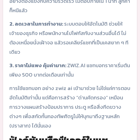
อย่างต้องแข่งกับความรวดเร็ว ไม่ตอบภายใน 1 นาที ลูกค้า
ก็หนีแล้ว
2. ลดเวลาในการทำงาน:
ระบบตอบให้อัตโนมัติ ช่วยให้
เจ้าของธุรกิจ หรือพนักงานไปโฟกัสกับงานส่วนอื่นได้ ไม่
ต้องเหนื่อยนั่งเฝ้าจอ แล้วรอเคลียร์แชทที่เป็นเคสยาก ๆ ที
เดียว
3. ราคาไม่แพง คุ้มค่ามาก:
ZWIZ.AI แชทบอทราคาเริ่มต้น
เพียง 500 บาทต่อเดือนเท่านั้น
การใช้แชทบอท อย่าง zwiz ai เข้ามาช่วย ไม่ใช่แค่การตอบ
อัตโนมัติเท่านั้น แต่คือการสร้าง “ด่านคัดกรอง” เหมือน
การวางแผนสร้างป้อมปราการ ประตู หรือสิ่งกีดขวาง
ต่างๆ เพื่อสกัดกั้นกองทัพศัตรูไม่ให้บุกมาถึงฐานหลัก
(ปราสาท) ได้นั่นเอง