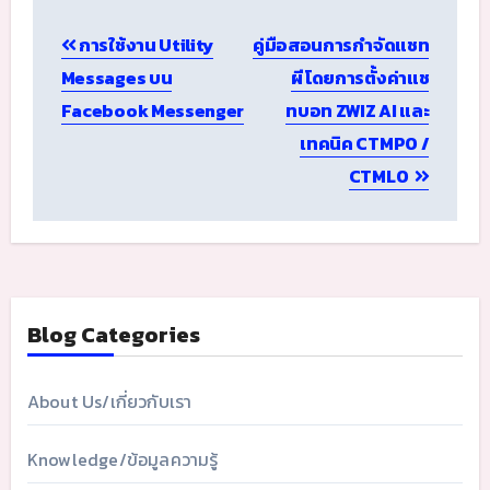
Post
การใช้งาน Utility
คู่มือสอนการกำจัดแชท
navigation
Messages บน
ผี โดยการตั้งค่าแช
Facebook Messenger
ทบอท ZWIZ AI และ
เทคนิค CTMPO /
CTMLO
Blog Categories
About Us/เกี่ยวกับเรา
Knowledge/ข้อมูลความรู้