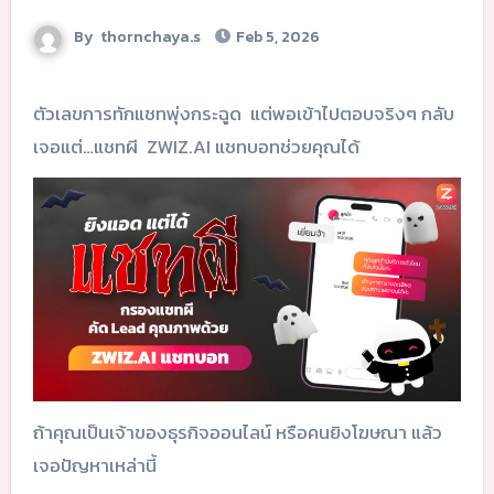
By
thornchaya.s
Feb 5, 2026
ตัวเลขการทักแชทพุ่งกระฉูด แต่พอเข้าไปตอบจริงๆ กลับ
เจอแต่…แชทผี ZWIZ.AI แชทบอทช่วยคุณได้
ถ้าคุณเป็นเจ้าของธุรกิจออนไลน์ หรือคนยิงโฆษณา แล้ว
เจอปัญหาเหล่านี้