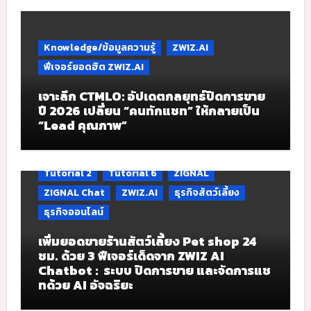
Knowledge/ข้อมูลความรู้
ZWIZ.AI
ฟีเจอร์ยอดฮิต ZWIZ.AI
เจาะลึก CTMLO: อัปเดตกลยุทธ์ปิดการขาย
ปี 2026 เปลี่ยน “คนทักแชท” ให้กลายเป็น
“Lead คุณภาพ”
Tutorial 2
Tutorial 6
ZIGNAL
ZIGNAL Chat
ZWIZ.AI
ธุรกิจสัตว์เลี้ยง
ธุรกิจออนไลน์
เพิ่มยอดขายร้านสัตว์เลี้ยง Pet shop 24
ชม. ด้วย 3 ฟีเจอร์เด็ดจาก ZWIZ AI
Chatbot : ระบบ ปิดการขาย และจัดการแช
ทด้วย AI อัจฉริยะ