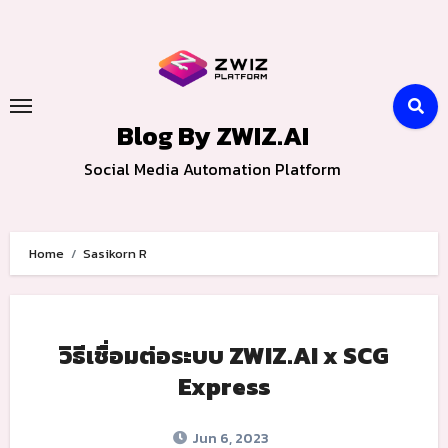
Skip
to
content
Blog By ZWIZ.AI
Social Media Automation Platform
Home
Sasikorn R
วิธีเชื่อมต่อระบบ ZWIZ.AI x SCG
Express
Jun 6, 2023