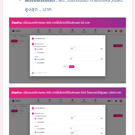
ลดเปอร์เซ็นต์ :
ลด…เปอร์เซ็นต์ โดยจะให้ส่วนลด
สูงสุด … บาท