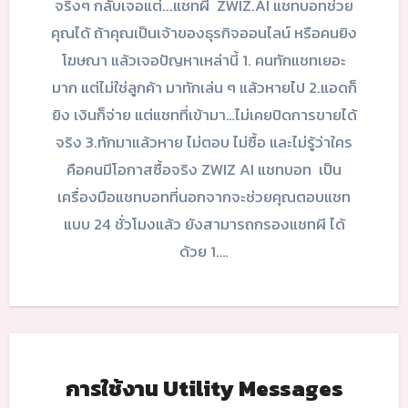
จริงๆ กลับเจอแต่...แชทผี ZWIZ.AI แชทบอทช่วย
คุณได้ ถ้าคุณเป็นเจ้าของธุรกิจออนไลน์ หรือคนยิง
โฆษณา แล้วเจอปัญหาเหล่านี้ 1. คนทักแชทเยอะ
มาก แต่ไม่ใช่ลูกค้า มาทักเล่น ๆ แล้วหายไป 2.แอดก็
ยิง เงินก็จ่าย แต่แชทที่เข้ามา…ไม่เคยปิดการขายได้
จริง 3.ทักมาแล้วหาย ไม่ตอบ ไม่ซื้อ และไม่รู้ว่าใคร
คือคนมีโอกาสซื้อจริง ZWIZ AI แชทบอท เป็น
เครื่องมือแชทบอทที่นอกจากจะช่วยคุณตอบแชท
แบบ 24 ชั่วโมงแล้ว ยังสามารถกรองแชทผี ได้
ด้วย 1.…
การใช้งาน Utility Messages